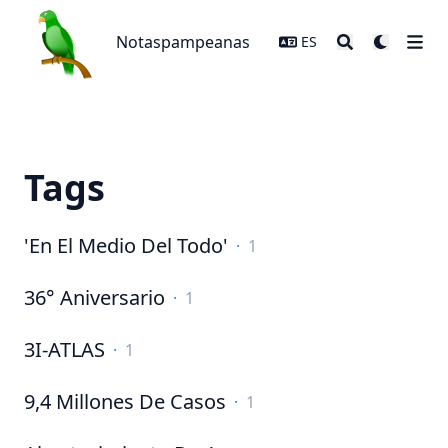
Notaspampeanas
Notaspampeanas
ES
Tags
'En El Medio Del Todo'
·
1
36° Aniversario
·
1
3I-ATLAS
·
1
9,4 Millones De Casos
·
1