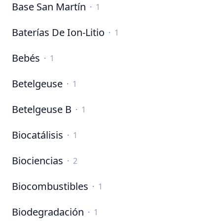
Base San Martín
·
1
Baterías De Ion-Litio
·
1
Bebés
·
1
Betelgeuse
·
1
Betelgeuse B
·
1
Biocatálisis
·
1
Biociencias
·
2
Biocombustibles
·
1
Biodegradación
·
1