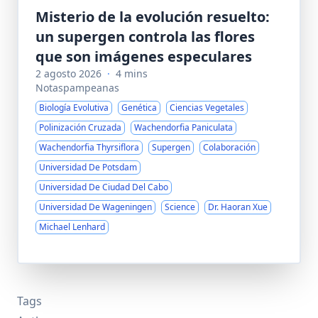
Misterio de la evolución resuelto:
un supergen controla las flores
que son imágenes especulares
2 agosto 2026
·
4 mins
Notaspampeanas
Biología Evolutiva
Genética
Ciencias Vegetales
Polinización Cruzada
Wachendorfia Paniculata
Wachendorfia Thyrsiflora
Supergen
Colaboración
Universidad De Potsdam
Universidad De Ciudad Del Cabo
Universidad De Wageningen
Science
Dr. Haoran Xue
Michael Lenhard
Tags