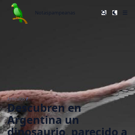
Notaspampeanas
Notaspampeanas
Artículos
/
Descubren en
Argentina un
dinosaurio, parecido a