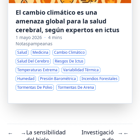
El cambio climático es una
amenaza global para la salud
cerebral, según expertos en ictus
1 mayo 2026
·
4 mins
Notaspampeanas
Salud
Medicina
Cambio Climático
Salud Del Cerebro
Riesgos De Ictus
Temperaturas Extrema
Variabilidad Térmica
Humedad
Presión Barométrica
Incendios Forestales
Tormentas De Polvo
Tormentas De Arena
La sensibilidad
Investigació
←
→
→
←
del hielo
n de