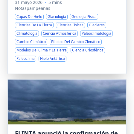
31 mayo 2026
·
5 mins
Notaspampeanas
Capas De Hielo
Glaciología
Geología Física
Ciencias De La Tierra
Ciencias Físicas
Glaciares
Climatología
Ciencia Atmosférica
Paleoclimatología
Cambio Climático
Efectos Del Cambio Climático
Modelos Del Clima Y La Tierra
Ciencia Criosférica
Paleoclima
Hielo Antártico
El INTA anunció la confirmación de