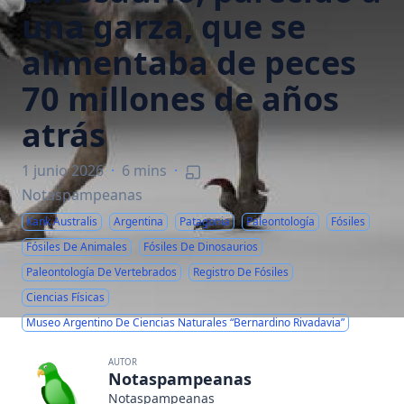
una garza, que se
alimentaba de peces
70 millones de años
atrás
1 junio 2026
·
6 mins
·
Notaspampeanas
Kank Australis
Argentina
Patagonia
Paleontología
Fósiles
Fósiles De Animales
Fósiles De Dinosaurios
Paleontología De Vertebrados
Registro De Fósiles
Ciencias Físicas
Museo Argentino De Ciencias Naturales “Bernardino Rivadavia”
AUTOR
Notaspampeanas
Notaspampeanas