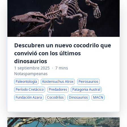
Descubren un nuevo cocodrilo que
convivió con los últimos
dinosaurios
1 septiembre 2025
·
7 mins
Notaspampeanas
Paleontología
Kostensuchus Atrox
Peirosaurios
Período Cretácico
Predadores
Patagonia Austral
Fundación Azara
Cocodrilos
Dinosaurios
MACN