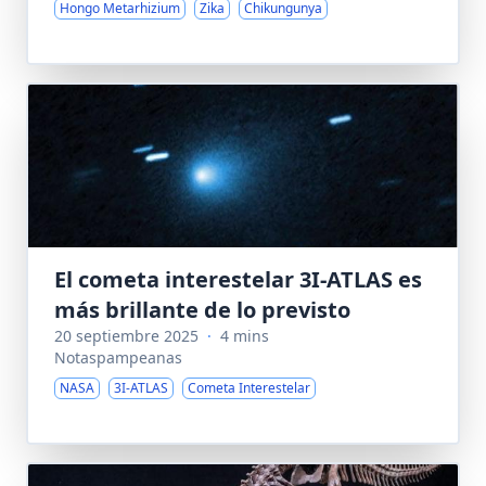
Hongo Metarhizium
Zika
Chikungunya
El cometa interestelar 3I-ATLAS es
más brillante de lo previsto
20 septiembre 2025
·
4 mins
Notaspampeanas
NASA
3I-ATLAS
Cometa Interestelar