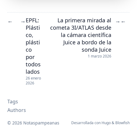
EPFL:
La primera mirada al
←
→
→
←
Plásti
cometa 3I/ATLAS desde
co,
la cámara científica
plásti
Juice a bordo de la
co
sonda Juice
por
1 marzo 2026
todos
lados
26 enero
2026
Tags
Authors
© 2026 Notaspampeanas
Desarrollada con
Hugo
&
Blowfish