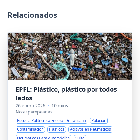
Relacionados
EPFL: Plástico, plástico por todos
lados
26 enero 2026
·
10 mins
Notaspampeanas
Escuela Politécnica Federal De Lausana
Polución
Contaminación
Plásticos
Aditivos en Neumáticos
Neumáticos Para Automóviles
Suiza