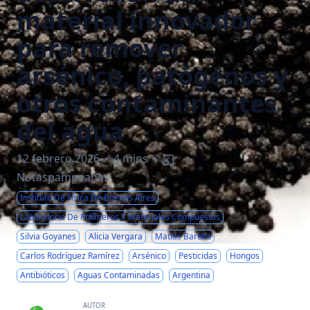
material innovador
para remover
arsénico, patógenos y
otros contaminantes
del agua
12 febrero 2026
·
4 mins
·
Notaspampeanas
Instituto De Física De Buenos Aires
Laboratorio De Polímeros Y Materiales Compuestos
Silvia Goyanes
Alicia Vergara
Matías Barella
Carlos Rodríguez Ramírez
Arsénico
Pesticidas
Hongos
Antibióticos
Aguas Contaminadas
Argentina
AUTOR