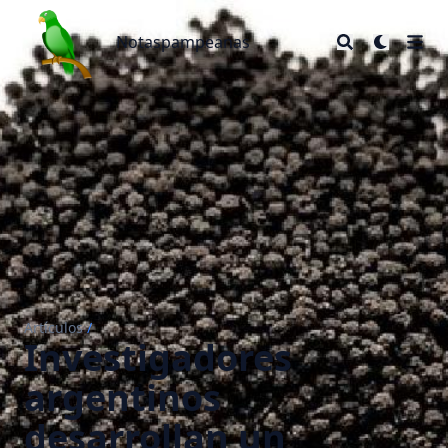
Notaspampeanas
Notaspampeanas
Artículos
/
Investigadores
argentinos
desarrollan un