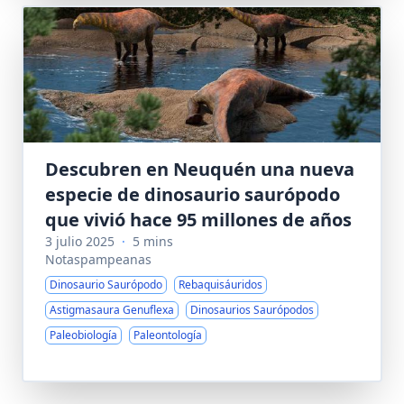
Descubren en Neuquén una nueva
especie de dinosaurio saurópodo
que vivió hace 95 millones de años
3 julio 2025
·
5 mins
Notaspampeanas
Dinosaurio Saurópodo
Rebaquisáuridos
Astigmasaura Genuflexa
Dinosaurios Saurópodos
Paleobiología
Paleontología