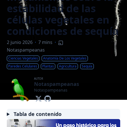
estabilidad de las
células vegetales en
condiciones de sequía
2 junio 2026
·
7 mins
·
Notaspampeanas
Ciencias Vegetales
Anatomía De Los Vegetales
Paredes Celulares
Plantas
Agricultura
Sequía
AUTOR
Notaspampeanas
Notaspampeanas
Tabla de contenido