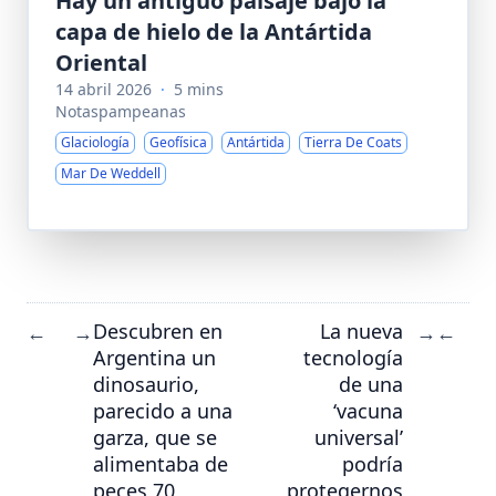
Hay un antiguo paisaje bajo la
capa de hielo de la Antártida
Oriental
14 abril 2026
·
5 mins
Notaspampeanas
Glaciología
Geofísica
Antártida
Tierra De Coats
Mar De Weddell
Descubren en
La nueva
←
→
→
←
Argentina un
tecnología
dinosaurio,
de una
parecido a una
‘vacuna
garza, que se
universal’
alimentaba de
podría
peces 70
protegernos