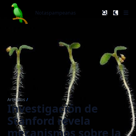
Notaspampeanas
Notaspampeanas
Artículos
/
Investigación de
Stanford revela
mecanismos sobre la