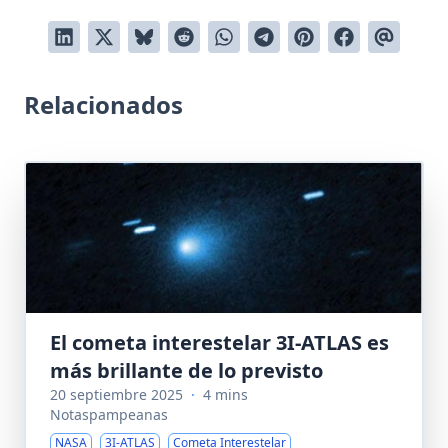
Relacionados
El cometa interestelar 3I-ATLAS es
más brillante de lo previsto
20 septiembre 2025
·
4 mins
Notaspampeanas
NASA
3I-ATLAS
Cometa Interestelar