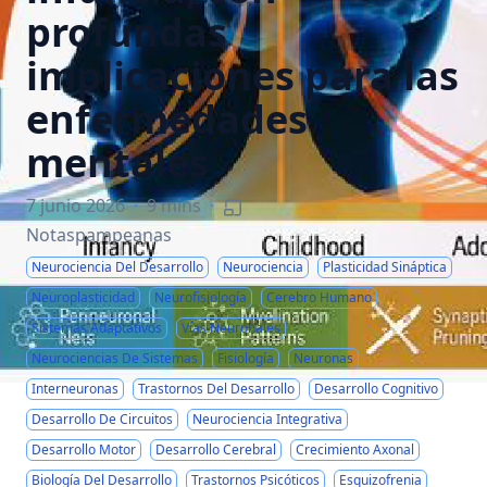
profundas
implicaciones para las
enfermedades
mentales
7 junio 2026
·
9 mins
·
Notaspampeanas
Neurociencia Del Desarrollo
Neurociencia
Plasticidad Sináptica
Neuroplasticidad
Neurofisiología
Cerebro Humano
Sistemas Adaptativos
Vías Neuronales
Neurociencias De Sistemas
Fisiología
Neuronas
Interneuronas
Trastornos Del Desarrollo
Desarrollo Cognitivo
Desarrollo De Circuitos
Neurociencia Integrativa
Desarrollo Motor
Desarrollo Cerebral
Crecimiento Axonal
Biología Del Desarrollo
Trastornos Psicóticos
Esquizofrenia