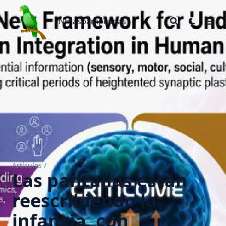
Notaspampeanas
Notaspampeanas
Artículos
/
Las pantallas están
reescribiendo la
infancia, con