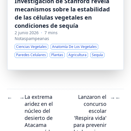
Investigación de Stanford revela
mecanismos sobre la estabilidad
de las células vegetales en
condiciones de sequía
2 junio 2026
·
7 mins
Notaspampeanas
Ciencias Vegetales
Anatomía De Los Vegetales
Paredes Celulares
Plantas
Agricultura
Sequía
La extrema
Lanzaron el
←
→
→
←
aridez en el
concurso
núcleo del
escolar
desierto de
'Respira vida'
Atacama
para prevenir