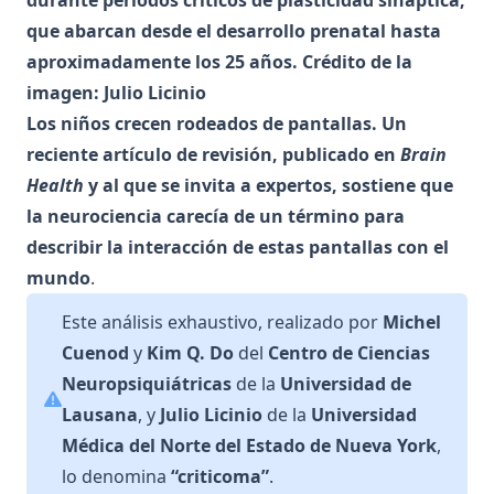
durante períodos críticos de plasticidad sináptica,
que abarcan desde el desarrollo prenatal hasta
aproximadamente los 25 años. Crédito de la
imagen: Julio Licinio
Los niños crecen rodeados de pantallas. Un
reciente artículo de revisión, publicado en
Brain
Health
y al que se invita a expertos, sostiene que
la neurociencia carecía de un término para
describir la interacción de estas pantallas con el
mundo
.
Este análisis exhaustivo, realizado por
Michel
Cuenod
y
Kim Q. Do
del
Centro de Ciencias
Neuropsiquiátricas
de la
Universidad de
Lausana
, y
Julio Licinio
de la
Universidad
Médica del Norte del Estado de Nueva York
,
lo denomina
“criticoma”
.