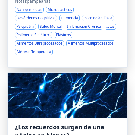
Notaspampeanas
Nanopartículas
Microplásticos
Desórdenes Cognitivos
Demencia
Psicología Clínica
Psiquiatría
Salud Mental
Inflamación Crónica
Ictus
Polímeros Sintéticos
Plásticos
Alimentos Ultraprocesados
Alimentos Multiprocesados
Aféresis Terapéutica
¿Los recuerdos surgen de una