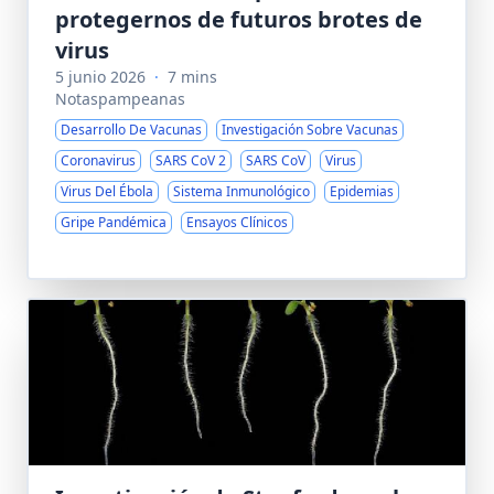
protegernos de futuros brotes de
virus
5 junio 2026
·
7 mins
Notaspampeanas
Desarrollo De Vacunas
Investigación Sobre Vacunas
Coronavirus
SARS CoV 2
SARS CoV
Virus
Virus Del Ébola
Sistema Inmunológico
Epidemias
Gripe Pandémica
Ensayos Clínicos