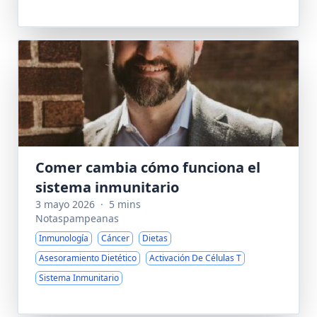
Comer cambia cómo funciona el
sistema inmunitario
3 mayo 2026
·
5 mins
Notaspampeanas
Inmunología
Cáncer
Dietas
Asesoramiento Dietético
Activación De Células T
Sistema Inmunitario