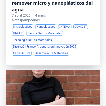
remover micro y nanoplásticos del
agua
7 abril 2026
·
4 mins
Notaspampeanas
Microplásticos
Nanoplásticos
INTEMA
CONICET
UNMdP
Ciencia De Los Materiales
Tecnología De Los Materiales
Distinción Franco-Argentina en Innovación 2025
Carla Di Luca
Desarrollo De Materiales