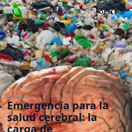
Notaspampeanas
Notaspampeanas
Artículos
/
Emergencia para la
salud cerebral: la
carga de