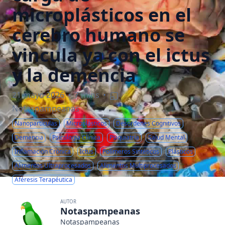
microplásticos en el
cerebro humano se
vincula ya con el ictus
y la demencia
21 mayo 2026
·
7 mins
·
Notaspampeanas
Nanopartículas
Microplásticos
Desórdenes Cognitivos
Demencia
Psicología Clínica
Psiquiatría
Salud Mental
Inflamación Crónica
Ictus
Polímeros Sintéticos
Plásticos
Alimentos Ultraprocesados
Alimentos Multiprocesados
Aféresis Terapéutica
AUTOR
Notaspampeanas
Notaspampeanas