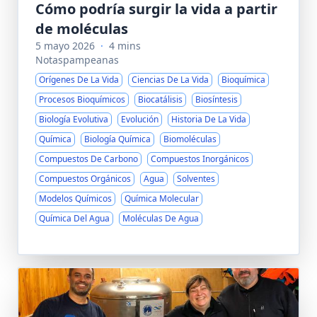
Cómo podría surgir la vida a partir
de moléculas
5 mayo 2026
·
4 mins
Notaspampeanas
Orígenes De La Vida
Ciencias De La Vida
Bioquímica
Procesos Bioquímicos
Biocatálisis
Biosíntesis
Biología Evolutiva
Evolución
Historia De La Vida
Química
Biología Química
Biomoléculas
Compuestos De Carbono
Compuestos Inorgánicos
Compuestos Orgánicos
Agua
Solventes
Modelos Químicos
Química Molecular
Química Del Agua
Moléculas De Agua