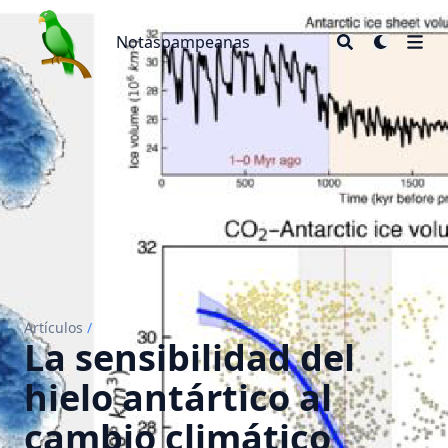
Notaspampeanas
Notaspampeanas
Artículos
/
La sensibilidad del
hielo antártico al
cambio climático