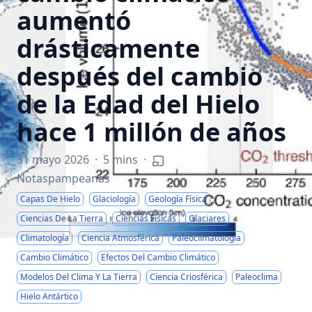
aumentó
drásticamente
después del cambio
de la Edad del Hielo
hace 1 millón de años
31 mayo 2026
·
5 mins
·
Notaspampeanas
Capas De Hielo
Glaciología
Geología Física
Ciencias De La Tierra
Ciencias Físicas
Glaciares
Climatología
Ciencia Atmosférica
Paleoclimatología
Cambio Climático
Efectos Del Cambio Climático
Modelos Del Clima Y La Tierra
Ciencia Criosférica
Paleoclima
Hielo Antártico