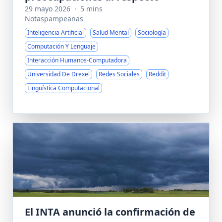
29 mayo 2026
·
5 mins
Notaspampeanas
Inteligencia Artificial
Salud Mental
Sociología
Computación Y Lenguaje
Interacción Humanos-Computadora
Universidad De Drexel
Redes Sociales
Reddit
Lingüística Computacional
El INTA anunció la confirmación de