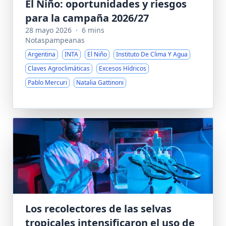
El Niño: oportunidades y riesgos
para la campaña 2026/27
28 mayo 2026
·
6 mins
Notaspampeanas
Argentina
INTA
El Niño
Instituto De Clima Y Agua
Claves Agroclimáticas
Excesos Hídricos
Pablo Mercuri
Natalia Gattinoni
Los recolectores de las selvas
tropicales intensificaron el uso de