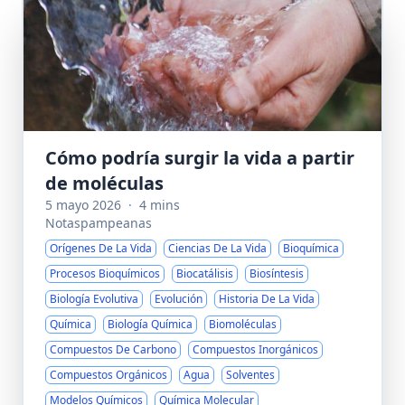
Cómo podría surgir la vida a partir
de moléculas
5 mayo 2026
·
4 mins
Notaspampeanas
Orígenes De La Vida
Ciencias De La Vida
Bioquímica
Procesos Bioquímicos
Biocatálisis
Biosíntesis
Biología Evolutiva
Evolución
Historia De La Vida
Química
Biología Química
Biomoléculas
Compuestos De Carbono
Compuestos Inorgánicos
Compuestos Orgánicos
Agua
Solventes
Modelos Químicos
Química Molecular