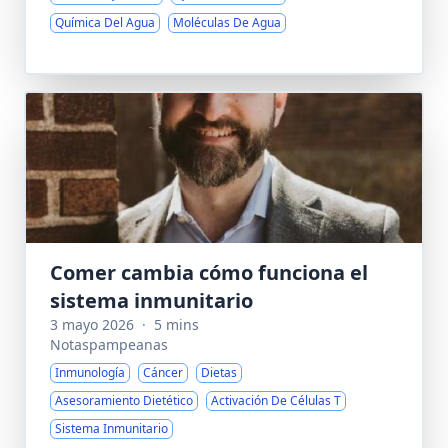
Química Del Agua
Moléculas De Agua
Comer cambia cómo funciona el
sistema inmunitario
3 mayo 2026
·
5 mins
Notaspampeanas
Inmunología
Cáncer
Dietas
Asesoramiento Dietético
Activación De Células T
Sistema Inmunitario