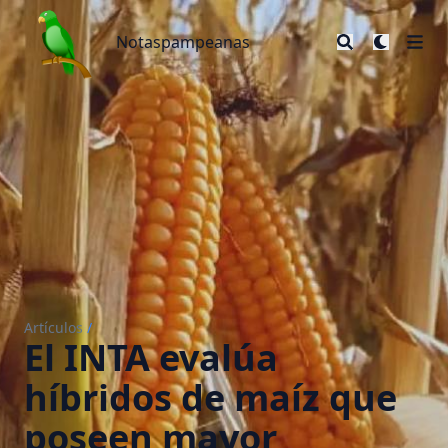
Notaspampeanas
Notaspampeanas
Artículos
/
El INTA evalúa
híbridos de maíz que
poseen mayor