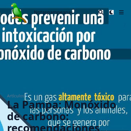
Notaspampeanas
Notaspampeanas
Artículos
/
La Pampa: Monóxido
de carbono:
recomendaciones