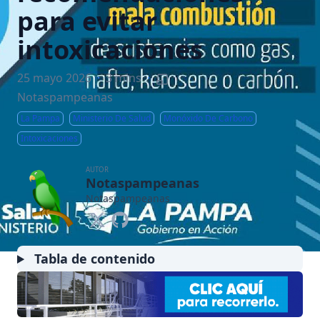
para evitar
intoxicaciones
25 mayo 2026
·
3 mins
·
Notaspampeanas
La Pampa
Ministerio De Salud
Monóxido De Carbono
Intoxicaciones
AUTOR
Notaspampeanas
Notaspampeanas
Tabla de contenido