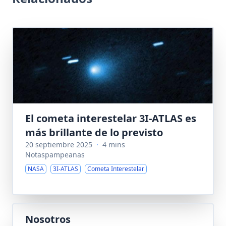
El cometa interestelar 3I-ATLAS es
más brillante de lo previsto
20 septiembre 2025
·
4 mins
Notaspampeanas
NASA
3I-ATLAS
Cometa Interestelar
Nosotros