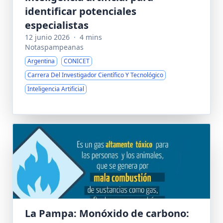
identificar potenciales
especialistas
12 junio 2026
·
4 mins
Notaspampeanas
Argentina
CONICET
Carrera Del Investigador Científico Y Tecnológico
Inteligencia Artificial
La Pampa: Monóxido de carbono: