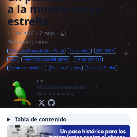
a la muerte de su
estrella
1 julio 2026
·
7 mins
·
Notaspampeanas
Telescopio Espacial James Webb
Exoplanetas
WD 1856 B
TESS
Telescopio Espacial Spitzer
Enanas Blancas
Química Atmosférica
Planetas Gigantes
Evolución Estelar
AUTOR
Notaspampeanas
Notaspampeanas
Tabla de contenido