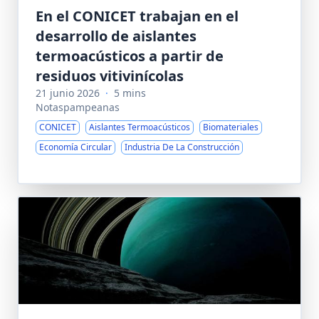
En el CONICET trabajan en el
desarrollo de aislantes
termoacústicos a partir de
residuos vitivinícolas
21 junio 2026
·
5 mins
Notaspampeanas
CONICET
Aislantes Termoacústicos
Biomateriales
Economía Circular
Industria De La Construcción