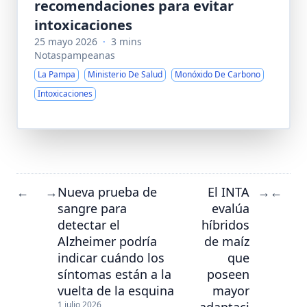
recomendaciones para evitar
intoxicaciones
25 mayo 2026
·
3 mins
Notaspampeanas
La Pampa
Ministerio De Salud
Monóxido De Carbono
Intoxicaciones
Nueva prueba de
El INTA
←
→
→
←
sangre para
evalúa
detectar el
híbridos
Alzheimer podría
de maíz
indicar cuándo los
que
síntomas están a la
poseen
vuelta de la esquina
mayor
adaptaci
1 julio 2026