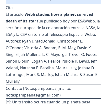
Cita
El artículo
Webb studies how a planet survived
death of its star
fue
publicado hoy por ESAWebb
, la
sección europea de la colaboración entre la NASA, la
ESA y la CSA en torno al Telescopio Espacial Webb.
Autores: Ryan J. MacDonald, Christopher E.
O’Connor, Victoria A. Boehm, E. M. May, David K.
Sing, Elijah Mullens, L. C. Mayorga, Trevor O. Foote,
Simon Blouin, Logan A. Pearce, Nikole K. Lewis, Jeff
Valenti, Natasha E. Batalha, Maura Lally, Joshua D.
Lothringer, Mark S. Marley, Ishan Mishra & Susan E.
Mullally
Contacto [Notaspampeanas](mailto:
notaspampeanas@gmail.com
)
[^]: Un tránsito ocurre cuando un planeta pasa