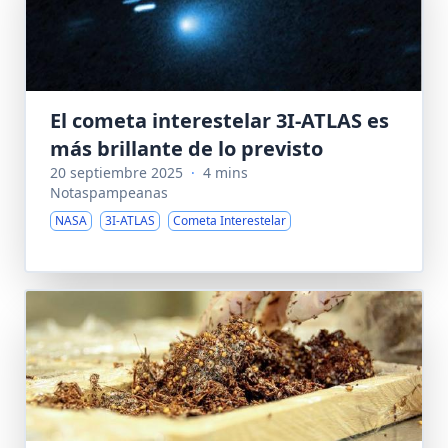
El cometa interestelar 3I-ATLAS es
más brillante de lo previsto
20 septiembre 2025
·
4 mins
Notaspampeanas
NASA
3I-ATLAS
Cometa Interestelar