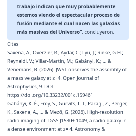
trabajo indican que muy probablemente
estemos viendo el espectacular proceso de
fusión mediante el cual nacen las galaxias
más masivas del Universo”
, concluyeron.
Citas
Saxena, A.; Overzier, R.; Aydar, C.; Lyu, J.; Rieke, G.H.;
Reynaldi, V.; Villar-Martín, M.; Gabányi, K.; … &
Venemans, B. (2026). JWST observes the assembly of
a massive galaxy at z~4. Open Journal of
Astrophysics, 9. DOI:
https://doi.org/10.33232/001c.159461
Gabányi, K. É., Frey, S., Gurvits, L. I., Paragi, Z., Perger,
K., Saxena, A., … & Mező, G. (2026). High-resolution
radio imaging of TGSS J1530+ 1049, a radio galaxy in
a dense environment at z= 4. Astronomy &