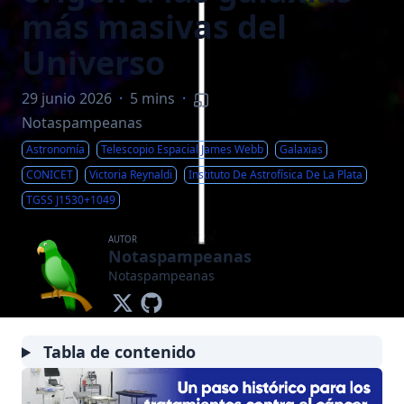
más masivas del
Universo
29 junio 2026
·
5 mins
·
Notaspampeanas
Astronomía
Telescopio Espacial James Webb
Galaxias
CONICET
Victoria Reynaldi
Instituto De Astrofísica De La Plata
TGSS J1530+1049
AUTOR
Notaspampeanas
Notaspampeanas
Tabla de contenido