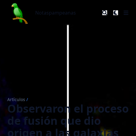
Notaspampeanas
Notaspampeanas
Artículos
/
Observaron el proceso
de fusión que dio
origen a las galaxias