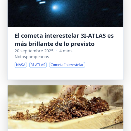
El cometa interestelar 3I-ATLAS es
más brillante de lo previsto
20 septiembre 2025
·
4 mins
Notaspampeanas
NASA
3I-ATLAS
Cometa Interestelar