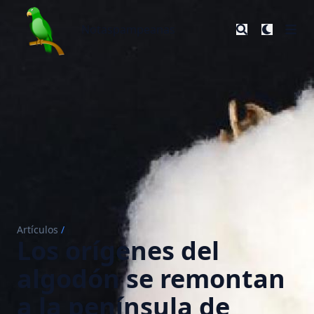
Notaspampeanas
Notaspampeanas
Artículos
/
Los orígenes del
algodón se remontan
a la península de