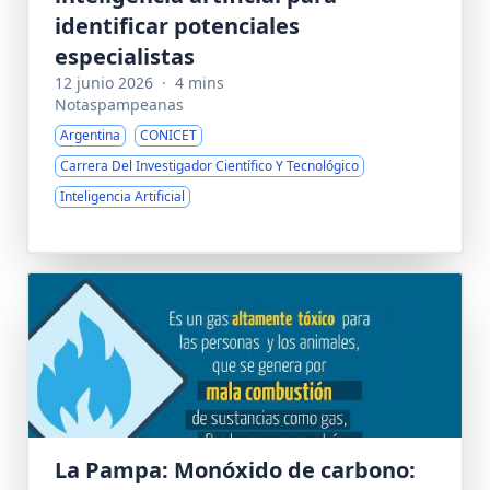
identificar potenciales
especialistas
12 junio 2026
·
4 mins
Notaspampeanas
Argentina
CONICET
Carrera Del Investigador Científico Y Tecnológico
Inteligencia Artificial
La Pampa: Monóxido de carbono: