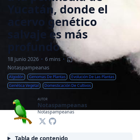
Yucatán, donde el
acervo genético
salvaje es más
profundo
18 junio 2026
·
6 mins
·
Notaspampeanas
Algodón
Genomas De Plantas
Evolución De Las Plantas
Genética Vegetal
Domesticación De Cultivos
AUTOR
Notaspampeanas
Notaspampeanas
Tabla de contenido