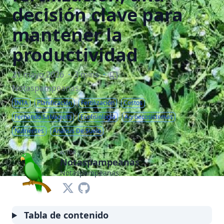
decisión clave para
mantener la
productividad
21 mayo 2026
·
3 mins
·
Notaspampeanas
INTA
Planificación
Fertilización
Costos
Fernando Salvagiotti
Ecofisiología
Agroecosistemas
Nutrientes
Análisis De Suelo
AUTOR
Notaspampeanas
Notaspampeanas
Tabla de contenido