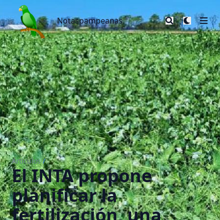
Notaspampeanas
Notaspampeanas
Artículos
/
El INTA propone
planificar la
fertilización, una