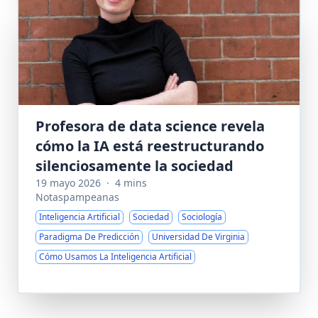
Profesora de data science revela
cómo la IA está reestructurando
silenciosamente la sociedad
19 mayo 2026
·
4 mins
Notaspampeanas
Inteligencia Artificial
Sociedad
Sociología
Paradigma De Predicción
Universidad De Virginia
Cómo Usamos La Inteligencia Artificial