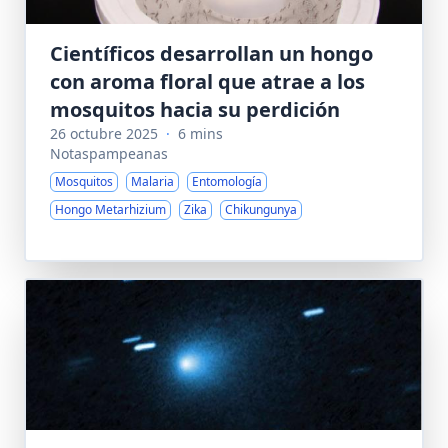
Científicos desarrollan un hongo
con aroma floral que atrae a los
mosquitos hacia su perdición
26 octubre 2025
·
6 mins
Notaspampeanas
Mosquitos
Malaria
Entomología
Hongo Metarhizium
Zika
Chikungunya