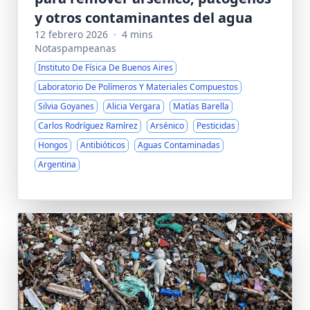
y otros contaminantes del agua
12 febrero 2026
·
4 mins
Notaspampeanas
Instituto De Física De Buenos Aires
Laboratorio De Polímeros Y Materiales Compuestos
Silvia Goyanes
Alicia Vergara
Matías Barella
Carlos Rodríguez Ramírez
Arsénico
Pesticidas
Hongos
Antibióticos
Aguas Contaminadas
Argentina