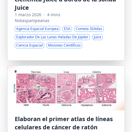
Juice
1 marzo 2026
·
4 mins
Notaspampeanas
Agencia Espacial Europea
ESA
Cometa 3I/Atlas
Explorador De Las Lunas Heladas De Júpiter
Juice
Ciencia Espacial
Misiones Científicas
Elaboran el primer atlas de líneas
celulares de cáncer de ratón