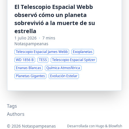
El Telescopio Espacial Webb
observó cómo un planeta
sobrevivió a la muerte de su
estrella
1 julio 2026
·
7 mins
Notaspampeanas
Telescopio Espacial James Webb
Exoplanetas
WD 1856 B
TESS
Telescopio Espacial Spitzer
Enanas Blancas
Química Atmosférica
Planetas Gigantes
Evolución Estelar
Tags
Authors
© 2026 Notaspampeanas
Desarrollada con
Hugo
&
Blowfish