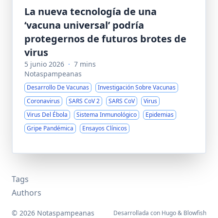
La nueva tecnología de una
‘vacuna universal’ podría
protegernos de futuros brotes de
virus
5 junio 2026
·
7 mins
Notaspampeanas
Desarrollo De Vacunas
Investigación Sobre Vacunas
Coronavirus
SARS CoV 2
SARS CoV
Virus
Virus Del Ébola
Sistema Inmunológico
Epidemias
Gripe Pandémica
Ensayos Clínicos
Tags
Authors
© 2026 Notaspampeanas
Desarrollada con
Hugo
&
Blowfish