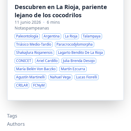
Descubren en La Rioja, pariente
lejano de los cocodrilos
11 junio 2026
·
6 mins
Notaspampeanas
Paleontología
Argentina
La Rioja
Talampaya
Triásico Medio-Tardío
Paracrocodylomorpha
Shakajlura Riojanensis
Lagarto Bendito De La Rioja
CONICET
Ariel Cardillo
Julia Brenda Desojo
María Belén Von Baczko
Martín Ezcurra
Agustín Martinelli
Nahuel Vega
Lucas Fiorelli
CRILAR
FCNyM
Tags
Authors