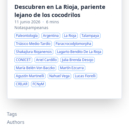
Descubren en La Rioja, pariente
lejano de los cocodrilos
11 junio 2026
·
6 mins
Notaspampeanas
Paleontología
Argentina
La Rioja
Talampaya
Triásico Medio-Tardío
Paracrocodylomorpha
Shakajlura Riojanensis
Lagarto Bendito De La Rioja
CONICET
Ariel Cardillo
Julia Brenda Desojo
María Belén Von Baczko
Martín Ezcurra
Agustín Martinelli
Nahuel Vega
Lucas Fiorelli
CRILAR
FCNyM
Tags
Authors