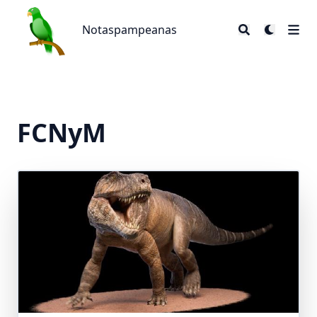
Notaspampeanas
Notaspampeanas
FCNyM