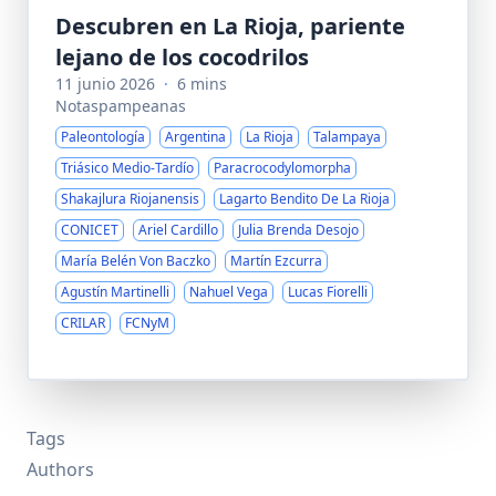
Descubren en La Rioja, pariente
lejano de los cocodrilos
11 junio 2026
·
6 mins
Notaspampeanas
Paleontología
Argentina
La Rioja
Talampaya
Triásico Medio-Tardío
Paracrocodylomorpha
Shakajlura Riojanensis
Lagarto Bendito De La Rioja
CONICET
Ariel Cardillo
Julia Brenda Desojo
María Belén Von Baczko
Martín Ezcurra
Agustín Martinelli
Nahuel Vega
Lucas Fiorelli
CRILAR
FCNyM
Tags
Authors