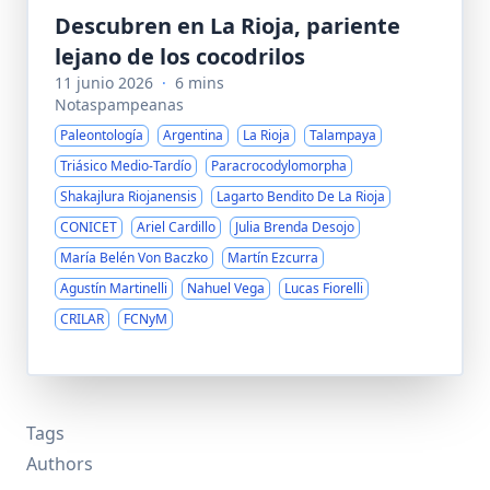
Descubren en La Rioja, pariente
lejano de los cocodrilos
11 junio 2026
·
6 mins
Notaspampeanas
Paleontología
Argentina
La Rioja
Talampaya
Triásico Medio-Tardío
Paracrocodylomorpha
Shakajlura Riojanensis
Lagarto Bendito De La Rioja
CONICET
Ariel Cardillo
Julia Brenda Desojo
María Belén Von Baczko
Martín Ezcurra
Agustín Martinelli
Nahuel Vega
Lucas Fiorelli
CRILAR
FCNyM
Tags
Authors