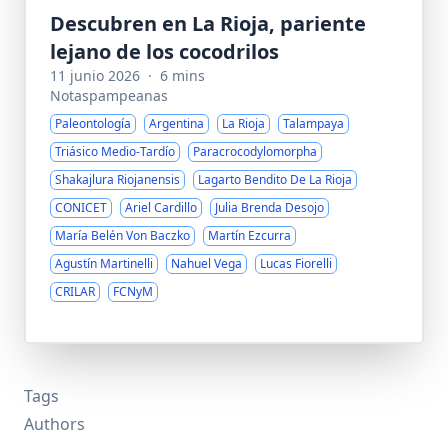
Descubren en La Rioja, pariente
lejano de los cocodrilos
11 junio 2026
·
6 mins
Notaspampeanas
Paleontología
Argentina
La Rioja
Talampaya
Triásico Medio-Tardío
Paracrocodylomorpha
Shakajlura Riojanensis
Lagarto Bendito De La Rioja
CONICET
Ariel Cardillo
Julia Brenda Desojo
María Belén Von Baczko
Martín Ezcurra
Agustín Martinelli
Nahuel Vega
Lucas Fiorelli
CRILAR
FCNyM
Tags
Authors