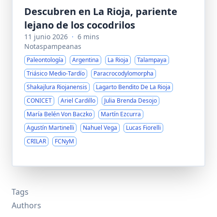
Descubren en La Rioja, pariente
lejano de los cocodrilos
11 junio 2026
·
6 mins
Notaspampeanas
Paleontología
Argentina
La Rioja
Talampaya
Triásico Medio-Tardío
Paracrocodylomorpha
Shakajlura Riojanensis
Lagarto Bendito De La Rioja
CONICET
Ariel Cardillo
Julia Brenda Desojo
María Belén Von Baczko
Martín Ezcurra
Agustín Martinelli
Nahuel Vega
Lucas Fiorelli
CRILAR
FCNyM
Tags
Authors