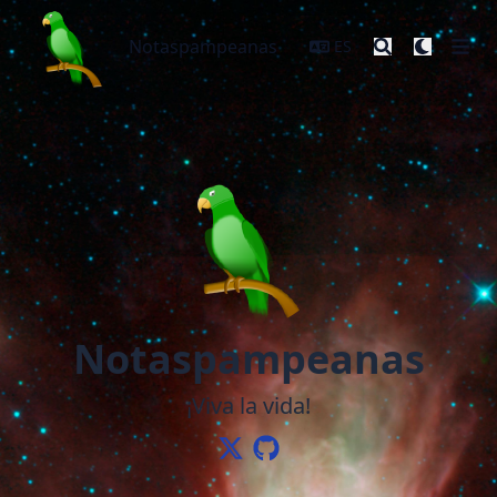
Notaspampeanas
Notaspampeanas
ES
Notaspampeanas
¡Viva la vida!