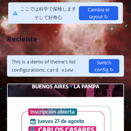
ここでは
科学で探検します
Cambia el
layout ↻
そして好奇心
Reciente
This is a demo of theme's list
Switch
config ↻
configurations:
card view